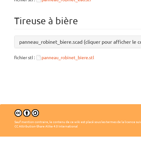
Tireuse à bière
panneau_robinet_biere.scad (cliquer pour afficher le c
fichier stl :
panneau_robinet_biere.stl
Sauf mention contraire, le contenu de ce wiki est placé sous les termes de la licence sui
CC Attribution-Share Alike 4.0 International