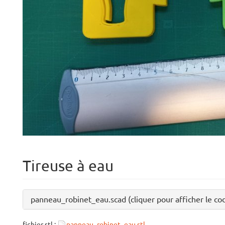
Tireuse à eau
panneau_robinet_eau.scad (cliquer pour afficher le co
fichier stl :
panneau_robinet_eau.stl