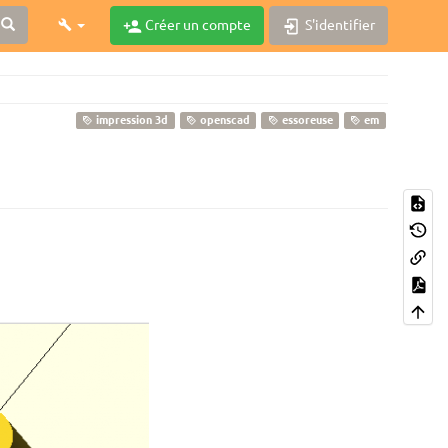
Créer un compte
S'identifier
impression 3d
openscad
essoreuse
em