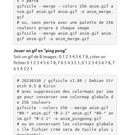
s = perte

gifsicle --merge --colors 256 anim.gif a
nim.gif anim.gif anim.gif -o anim_merge.
gif

# ou, sans perte avec une palette de 256 
couleurs propre à chaque image

gifsicle --merge anim.gif anim.gif anim.
gif anim.gif -o anim_merge.gif
Jouer un gif en “ping pong”
Soit un gif de 8 images : 0 1 2 3 4 5 6 7 8, créer un
fichier 0 1 2 3 4 5 6 7 8, 7 6 5 4 3 2 1, 0 1 2 3 4 5 6 7 8, 7
6 5 4 3 2 1
# 20230330 / gifsicle v1.88 / Debian Str
etch 9.5 @ Kirin

# avec suppression des colormaps par ima
ge pour conserver une colormap globale d
e 256 couleurs

gifsicle --colors 256 --merge anim.gif 
"#0-" anim.gif "#-2-1" anim.gif "#0-" an
im.gif "#-2-1" -o anim_pingpong.gif

# ou en conservant les colormaps globale
s (le fichier créé sera de taille plus i
mportante) 
