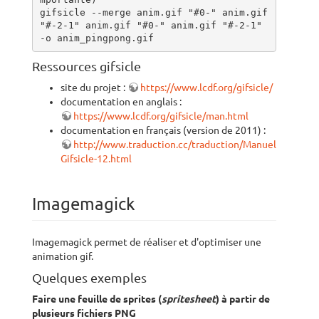
gifsicle --merge anim.gif "#0-" anim.gif 
"#-2-1" anim.gif "#0-" anim.gif "#-2-1" 
-o anim_pingpong.gif
Ressources gifsicle
site du projet :
https://www.lcdf.org/gifsicle/
documentation en anglais :
https://www.lcdf.org/gifsicle/man.html
documentation en français (version de 2011) :
http://www.traduction.cc/traduction/Manuel-
Gifsicle-12.html
Imagemagick
Imagemagick permet de réaliser et d'optimiser une
animation gif.
Quelques exemples
Faire une feuille de sprites (
spritesheet
) à partir de
plusieurs fichiers PNG