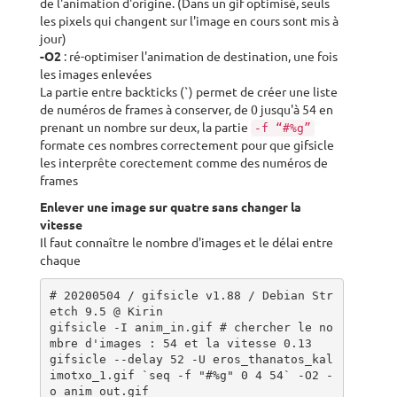
de l'animation d'origine. (Dans un gif optimisé, seuls
les pixels qui changent sur l'image en cours sont mis à
jour)
-O2
: ré-optimiser l'animation de destination, une fois
les images enlevées
La partie entre backticks (`) permet de créer une liste
de numéros de frames à conserver, de 0 jusqu'à 54 en
prenant un nombre sur deux, la partie
-f “#%g”
formate ces nombres correctement pour que gifsicle
les interprête corectement comme des numéros de
frames
Enlever une image sur quatre sans changer la
vitesse
Il faut connaître le nombre d'images et le délai entre
chaque
# 20200504 / gifsicle v1.88 / Debian Str
etch 9.5 @ Kirin

gifsicle -I anim_in.gif # chercher le no
mbre d'images : 54 et la vitesse 0.13

gifsicle --delay 52 -U eros_thanatos_kal
imotxo_1.gif `seq -f "#%g" 0 4 54` -O2 -
o anim_out.gif