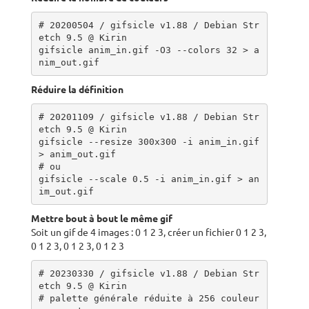
# 20200504 / gifsicle v1.88 / Debian Str
etch 9.5 @ Kirin

gifsicle anim_in.gif -O3 --colors 32 > a
nim_out.gif
Réduire la définition
# 20201109 / gifsicle v1.88 / Debian Str
etch 9.5 @ Kirin

gifsicle --resize 300x300 -i anim_in.gif 
> anim_out.gif

# ou

gifsicle --scale 0.5 -i anim_in.gif > an
im_out.gif
Mettre bout à bout le même gif
Soit un gif de 4 images : 0 1 2 3, créer un fichier 0 1 2 3,
0 1 2 3, 0 1 2 3, 0 1 2 3
# 20230330 / gifsicle v1.88 / Debian Str
etch 9.5 @ Kirin

# palette générale réduite à 256 couleur