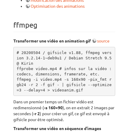
Modification des animations
Optimisation des animations
ffmpeg
Transformer une vidéo en animation gif
source
# 20200504 / gifsicle v1.88, ffmpeg vers
ion 3.2.14-1~deb9u1 / Debian Stretch 9.5 
@ Kirin

ffprobe video.mp4 # infos sur la vidéo : 
codecs, dimensions, framerate, etc.

ffmpeg -i video.mp4 -s 160x90 -pix_fmt r
gb24 -r 2 -f gif - | gifsicle --optimize
=3 --delay=4 > videoanim.gif
Dans un premier temps un fichier vidéo est
redimensionné (
-s 160×90
), on en extrait 2 images par
secondes (
-r 2
) pour créer un gif, ce gif est envoyé à
gifsicle pour être optimisé.
Transformer une vidéo en séquence d'images