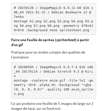
# 20250126 / ImageMagick 6.9.11-60 Q16 x
86_64 2021-01-25 / Debian Bookworm 12 @ 
Tenko

montage b1.png b2.png b3.png b4.png b5.p
ng b6.png b7.png b8.png -geometry 470x42
0+0+0 -background none spritesheet.png
Faire une feuille de sprites (
spritesheet
) à partir
d'un gif
Pratique pour se rendre compte des qualités de
l'animation
# 20200505 / ImageMagick 6.9.7-4 Q16 x86
_64 20170114 / Debian Stretch 9.5 @ Kiri
n

montage -coalesce anim.gif -tile 5x2 -ge
ometry +0+0 -alpha On -background "rgba
(0, 0, 0, 0.0)" -quality 100 anim_sprite
s.png
Ce qui produira une feuille de 5 images de large sur 2
images de haut, sur un fond noir