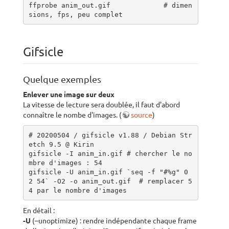
ffprobe anim_out.gif             # dimen
sions, fps, peu complet
Gifsicle
Quelque exemples
Enlever une image sur deux
La vitesse de lecture sera doublée, il faut d'abord
connaître le nombe d'images. (
source
)
# 20200504 / gifsicle v1.88 / Debian Str
etch 9.5 @ Kirin

gifsicle -I anim_in.gif # chercher le no
mbre d'images : 54

gifsicle -U anim_in.gif `seq -f "#%g" 0 
2 54` -O2 -o anim_out.gif  # remplacer 5
4 par le nombre d'images
En détail :
-U
(–unoptimize) : rendre indépendante chaque frame