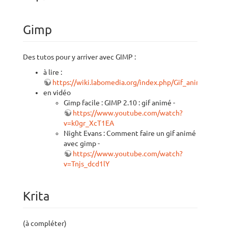
Gimp
Des tutos pour y arriver avec GIMP :
à lire :
https://wiki.labomedia.org/index.php/Gif_anim%C3%A
en vidéo
Gimp facile : GIMP 2.10 : gif animé -
https://www.youtube.com/watch?
v=k0gr_XcT1EA
Night Evans : Comment faire un gif animé
avec gimp -
https://www.youtube.com/watch?
v=Tnjs_dcd1lY
Krita
(à compléter)