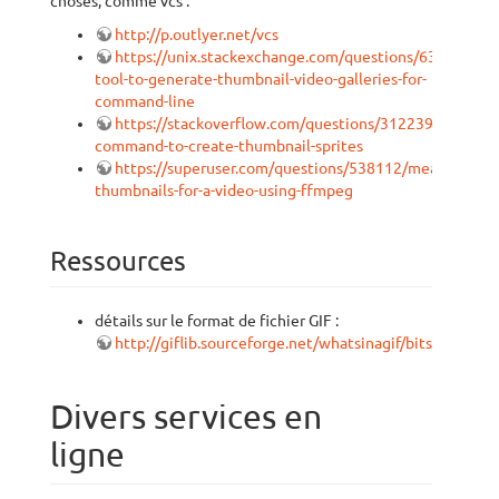
choses, comme vcs :
http://p.outlyer.net/vcs
https://unix.stackexchange.com/questions/63769/fast-
tool-to-generate-thumbnail-video-galleries-for-
command-line
https://stackoverflow.com/questions/31223926/ffmpe
command-to-create-thumbnail-sprites
https://superuser.com/questions/538112/meaningful-
thumbnails-for-a-video-using-ffmpeg
Ressources
détails sur le format de fichier GIF :
http://giflib.sourceforge.net/whatsinagif/bits_and_by
Divers services en
ligne