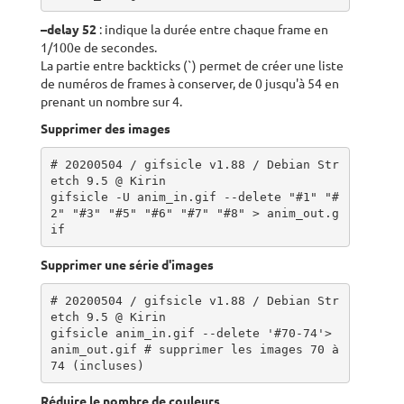
–delay 52
: indique la durée entre chaque frame en
1/100e de secondes.
La partie entre backticks (`) permet de créer une liste
de numéros de frames à conserver, de 0 jusqu'à 54 en
prenant un nombre sur 4.
Supprimer des images
# 20200504 / gifsicle v1.88 / Debian Str
etch 9.5 @ Kirin

gifsicle -U anim_in.gif --delete "#1" "#
2" "#3" "#5" "#6" "#7" "#8" > anim_out.g
if
Supprimer une série d'images
# 20200504 / gifsicle v1.88 / Debian Str
etch 9.5 @ Kirin

gifsicle anim_in.gif --delete '#70-74'> 
anim_out.gif # supprimer les images 70 à 
74 (incluses)
Réduire le nombre de couleurs