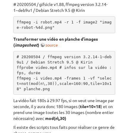
# 20200504 / gifsicle v1.88, ffmpeg version 3.2.14-
1~deb9u1 / Debian Stretch 9.5 @ Kirin
ffmpeg -i robot.mp4 -r 1 -f image2 "imag
e-robot-%4d.png"
Transformer une vidéo en planche d'images
(
imagesheet
)
source
# 20200504 / ffmpeg version 3.2.14-1~deb
9u1 / Debian Stretch 9.5 @ Kirin

ffprobe video.mp4 # infos sur la vidéo : 
fps, durée

ffmpeg -i video.mp4 -frames 1 -vf "selec
t=not(mod(n\,30)),scale=160:90,tile=10x1
8" planche.png
La vidéo fait 180s à 29.97 fps, si on veut une image par
seconde, il y aura donc 180 images (
tile=10×18
) et on
prend une image toutes les 30 images (nombre entier
nécessaire) avec
mod(n\,30)
Il existe des scripts tous faits pour réaliser ce genre de