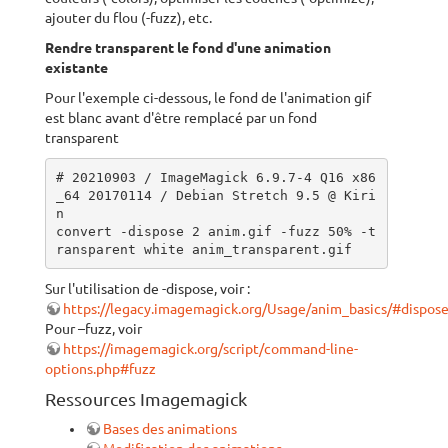
ajouter du flou (-fuzz), etc.
Rendre transparent le fond d'une animation
existante
Pour l'exemple ci-dessous, le fond de l'animation gif
est blanc avant d'être remplacé par un fond
transparent
# 20210903 / ImageMagick 6.9.7-4 Q16 x86
_64 20170114 / Debian Stretch 9.5 @ Kiri
n

convert -dispose 2 anim.gif -fuzz 50% -t
ransparent white anim_transparent.gif
Sur l'utilisation de -dispose, voir :
https://legacy.imagemagick.org/Usage/anim_basics/#dispos
Pour –fuzz, voir
https://imagemagick.org/script/command-line-
options.php#fuzz
Ressources Imagemagick
Bases des animations