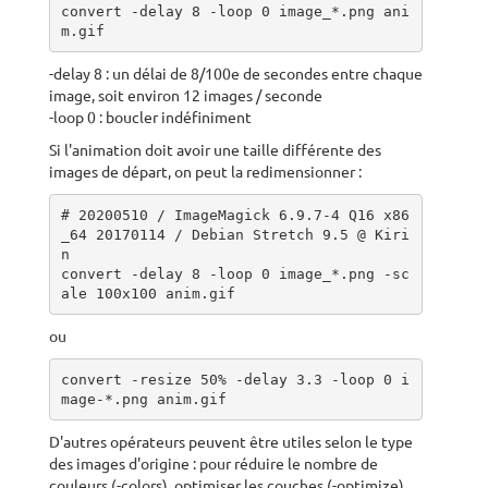
convert -delay 8 -loop 0 image_*.png ani
m.gif
-delay 8 : un délai de 8/100e de secondes entre chaque
image, soit environ 12 images / seconde
-loop 0 : boucler indéfiniment
Si l'animation doit avoir une taille différente des
images de départ, on peut la redimensionner :
# 20200510 / ImageMagick 6.9.7-4 Q16 x86
_64 20170114 / Debian Stretch 9.5 @ Kiri
n

convert -delay 8 -loop 0 image_*.png -sc
ale 100x100 anim.gif   
ou
convert -resize 50% -delay 3.3 -loop 0 i
mage-*.png anim.gif  
D'autres opérateurs peuvent être utiles selon le type
des images d'origine : pour réduire le nombre de
couleurs (-colors), optimiser les couches (-optimize),