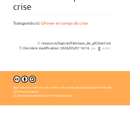
crise
Transportés ici
GIFever en temps de crise
ressource/logiciel/fabrique_de_gif/start.txt
Dernière modification:
2026/05/07 16:16
par
emoc
Sauf mention contraire, le contenu de ce wiki est placé sous les termes de
la licence suivante :
CC Attribution-Share Alike 4.0 International