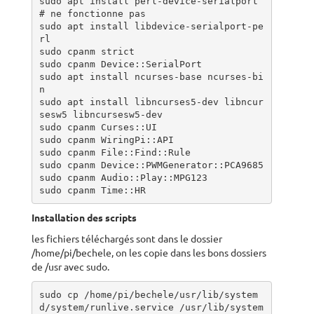
sudo apt install perl-device-serialport 
# ne fonctionne pas

sudo apt install libdevice-serialport-pe
rl 

sudo cpanm strict

sudo cpanm Device::SerialPort

sudo apt install ncurses-base ncurses-bi
n

sudo apt install libncurses5-dev libncur
sesw5 libncursesw5-dev

sudo cpanm Curses::UI

sudo cpanm WiringPi::API

sudo cpanm File::Find::Rule

sudo cpanm Device::PWMGenerator::PCA9685

sudo cpanm Audio::Play::MPG123

sudo cpanm Time::HR
Installation des scripts
les fichiers téléchargés sont dans le dossier
/home/pi/bechele, on les copie dans les bons dossiers
de /usr avec sudo.
sudo cp /home/pi/bechele/usr/lib/system
d/system/runlive.service /usr/lib/system