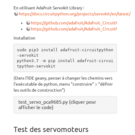
En utilisant Adafruit Servokit Library :
https://docs.circuitpython.org/projects/servokit/en/latest/
https://github.com/adafruit/Adafruit_CircuitPython_B
https://github.com/adafruit/Adafruit_CircuitPython_S
Installation
sudo pip3 install adafruit-circuitpython
-servokit

python3.7 -m pip install adafruit-circui
tpython-servokit
(Dans l'IDE geany, penser à changer les chemins vers
l'exécutable de python, menu “construire” > “définir
les outils de construction”)
test_servo_pca9685.py (cliquer pour
afficher le code)
Test des servomoteurs