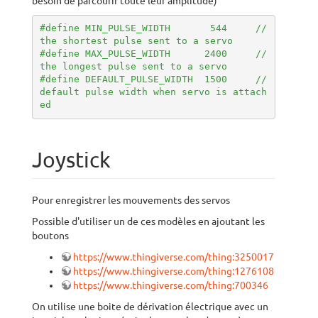
besoin de parcourir toute leur amplitude)
#define MIN_PULSE_WIDTH       544     // 
the shortest pulse sent to a servo  
#define MAX_PULSE_WIDTH      2400     // 
the longest pulse sent to a servo 
#define DEFAULT_PULSE_WIDTH  1500     // 
default pulse width when servo is attach
ed
Joystick
Pour enregistrer les mouvements des servos
Possible d'utiliser un de ces modèles en ajoutant les
boutons
https://www.thingiverse.com/thing:3250017
https://www.thingiverse.com/thing:1276108
https://www.thingiverse.com/thing:700346
On utilise une boite de dérivation électrique avec un