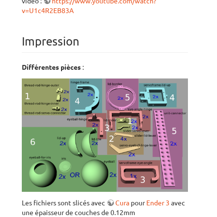
vidéo :
https://www.youtube.com/watch?
v=U1c4R2EB83A
Impression
Différentes pièces
:
Les fichiers sont slicés avec
Cura
pour
Ender 3
avec
une épaisseur de couches de 0.12mm