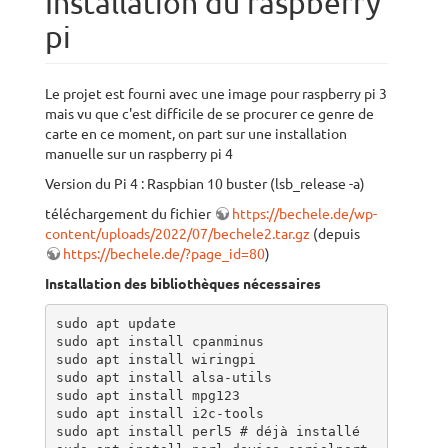
Installation du raspberry
pi
Le projet est fourni avec une image pour raspberry pi 3
mais vu que c'est difficile de se procurer ce genre de
carte en ce moment, on part sur une installation
manuelle sur un raspberry pi 4
Version du Pi 4 : Raspbian 10 buster (lsb_release -a)
téléchargement du fichier
https://bechele.de/wp-
content/uploads/2022/07/bechele2.tar.gz
(depuis
https://bechele.de/?page_id=80
)
Installation des bibliothèques nécessaires
sudo apt update

sudo apt install cpanminus

sudo apt install wiringpi

sudo apt install alsa-utils

sudo apt install mpg123

sudo apt install i2c-tools

sudo apt install perl5 # déjà installé
