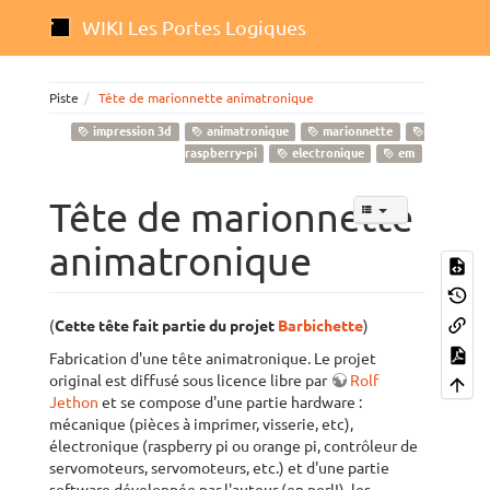
WIKI Les Portes Logiques
Piste
Tête de marionnette animatronique
impression 3d
animatronique
marionnette
raspberry-pi
electronique
em
Tête de marionnette
animatronique
(
Cette tête fait partie du projet
Barbichette
)
Fabrication d'une tête animatronique. Le projet
original est diffusé sous licence libre par
Rolf
Jethon
et se compose d'une partie hardware :
mécanique (pièces à imprimer, visserie, etc),
électronique (raspberry pi ou orange pi, contrôleur de
servomoteurs, servomoteurs, etc.) et d'une partie