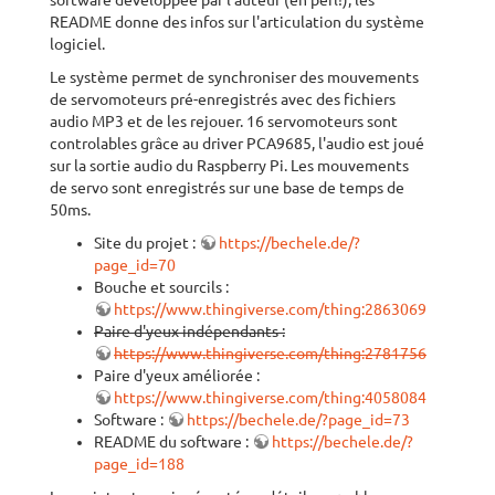
software développée par l'auteur (en perl!), les
README donne des infos sur l'articulation du système
logiciel.
Le système permet de synchroniser des mouvements
de servomoteurs pré-enregistrés avec des fichiers
audio MP3 et de les rejouer. 16 servomoteurs sont
controlables grâce au driver PCA9685, l'audio est joué
sur la sortie audio du Raspberry Pi. Les mouvements
de servo sont enregistrés sur une base de temps de
50ms.
Site du projet :
https://bechele.de/?
page_id=70
Bouche et sourcils :
https://www.thingiverse.com/thing:2863069
Paire d'yeux indépendants :
https://www.thingiverse.com/thing:2781756
Paire d'yeux améliorée :
https://www.thingiverse.com/thing:4058084
Software :
https://bechele.de/?page_id=73
README du software :
https://bechele.de/?
page_id=188