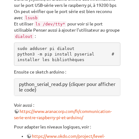
sur le port USB-série vers le raspberry pi, à 19200 bps
On peut vérifier que le port série est bien reconnu
avec
lsusb
Et utiliser
pour voir si le port
ls /dev/tty*
utilisable Penser aussi à ajouter l'utilisateur au groupe
:
dialout
sudo adduser pi dialout

python3 -m pip install pyserial       # 
installer les bibliothèques
Ensuite ce sketch arduino :
python_serial_read.py (cliquer pour afficher
le code)
Voir aussi :
https://www.aranacorp.com/fr/communication-
serie-entre-raspberry-pi-et-arduino/
Pour adapter les niveaux logiques, voir :
https://www.okdo.com/project/level-