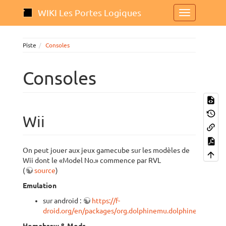
WIKI Les Portes Logiques
Piste
Consoles
Consoles
Wii
On peut jouer aux jeux gamecube sur les modèles de
Wii dont le «Model No.» commence par RVL
(
source
)
Emulation
sur android :
https://f-
droid.org/en/packages/org.dolphinemu.dolphinemu/