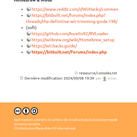
Homebrew & Mods
https://www.reddit.com/r/WiiHacks/comments/1carsv
https://bitbuilt.net/forums/index.php?
threads/the-definitive-wii-trimming-guide.198/
(soft)
https://github.com/Aurelio92/RVLoader
https://wiibrew.org/wiki/Homebrew_setup
https://wii.hacks.guide/
https://bitbuilt.net/forums/index.php
ressource/consoles.txt
Dernière modification:
2024/09/08 19:39
par
emoc
Sauf mention contraire, le contenu de ce wiki est placé sous les termes de
la licence suivante :
CC Attribution-Share Alike 4.0 International