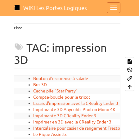
WIKI Les Portes Logiques
Piste
TAG: impression
3D
Bouton d'essoreuse à salade
2024/10
Bus 3D
2024/11
Cache pile "Star Party"
2019/10
Compte-boucle pour le tricot
2019/09
Essais d'impression avec la CReality Ender 3
2020/04
Imprimante 3D Anycubic Photon Mono 4K
2022/02
Imprimante 3D CReality Ender 3
2019/10
Imprimer en 3D avec la CReality Ender 3
2020/01
Intercalaire pour casier de rangement Treston
2020/04
Le Pique Assiette
2024/10