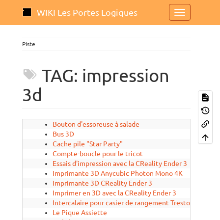
WIKI Les Portes Logiques
Piste
TAG: impression
3d
Bouton d'essoreuse à salade
2024/10
Bus 3D
2024/11
Cache pile "Star Party"
2019/10
Compte-boucle pour le tricot
2019/09
Essais d'impression avec la CReality Ender 3
2020/04
Imprimante 3D Anycubic Photon Mono 4K
2022/02
Imprimante 3D CReality Ender 3
2019/10
Imprimer en 3D avec la CReality Ender 3
2020/01
Intercalaire pour casier de rangement Treston
2020/04
Le Pique Assiette
2024/10