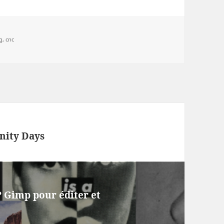
g,
cnc
nity Days
 ? Gimp pour éditer et