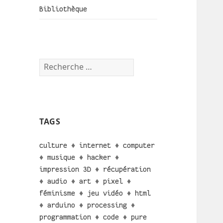
Bibliothèque
TAGS
culture
♦
internet
♦
computer
♦
musique
♦
hacker
♦
impression 3D
♦
récupération
♦
audio
♦
art
♦
pixel
♦
féminisme
♦
jeu vidéo
♦
html
♦
arduino
♦
processing
♦
programmation
♦
code
♦
pure