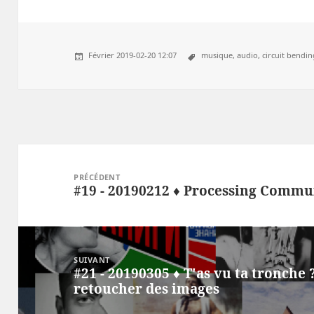
Février 2019-02-20 12:07
musique,
audio,
circuit bendin
Post
navigation
PRÉCÉDENT
#19 - 20190212 ♦ Processing Commu
Précédent
SUIVANT
#21 - 20190305 ♦ T'as vu ta tronche
Suivant
retoucher des images