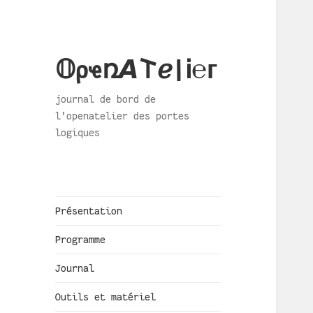
𝕆ρҽռ𝞐𐌕ℯ|Ꭵ℮ᴦ
journal de bord de
l'openatelier des portes
logiques
Présentation
Programme
Journal
Outils et matériel