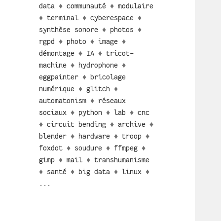
data
♦
communauté
♦
modulaire
♦
terminal
♦
cyberespace
♦
synthèse sonore
♦
photos
♦
rgpd
♦
photo
♦
image
♦
démontage
♦
IA
♦
tricot-
machine
♦
hydrophone
♦
eggpainter
♦
bricolage
numérique
♦
glitch
♦
automatonism
♦
réseaux
sociaux
♦
python
♦
lab
♦
cnc
♦
circuit bending
♦
archive
♦
blender
♦
hardware
♦
troop
♦
foxdot
♦
soudure
♦
ffmpeg
♦
gimp
♦
mail
♦
transhumanisme
♦
santé
♦
big data
♦
linux
♦
...