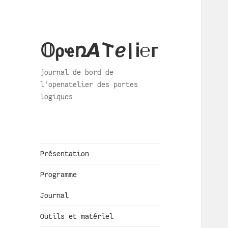
𝕆ρҽռ𝞐𐌕ℯ|Ꭵ℮ᴦ
journal de bord de
l'openatelier des portes
logiques
Présentation
Programme
Journal
Outils et matériel