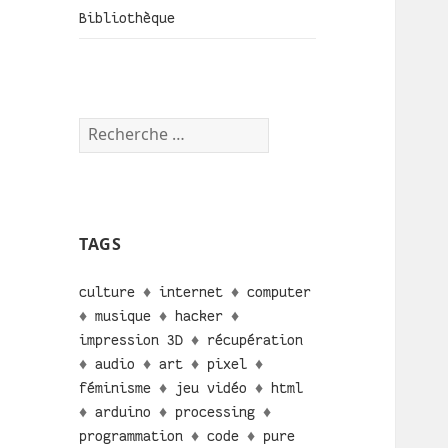
Bibliothèque
TAGS
culture
♦
internet
♦
computer
♦
musique
♦
hacker
♦
impression 3D
♦
récupération
♦
audio
♦
art
♦
pixel
♦
féminisme
♦
jeu vidéo
♦
html
♦
arduino
♦
processing
♦
programmation
♦
code
♦
pure