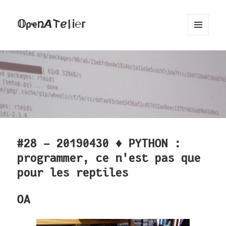
𝕆ρҽռ𝞐𐌕ℯ|Ꭵ℮ᴦ
MENU
AND
WIDGETS
#28 - 20190430 ♦ PYTHON :
programmer, ce n'est pas que
pour les reptiles
OA