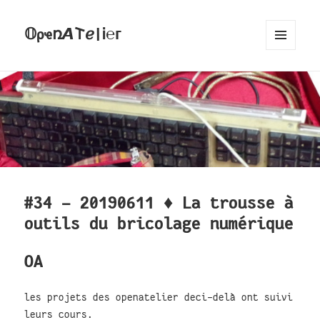
𝕆ρҽռ𝞐𐌕ℯ|Ꭵ℮ᴦ
MENU
AND
WIDGETS
#34 - 20190611 ♦ La trousse à
outils du bricolage numérique
OA
les projets des openatelier deci-delà ont suivi
leurs cours.