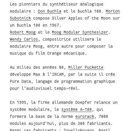
Les pionniers du synthétiseur analogique
modulaire :
Don Buchla
et le Buchla 100.
Morton
Subotnick
compose Silver Apples of the Moon sur
un Buchla 100 en 1967.
Robert Moog
et le
Moog Modular Synthesizer
.
Wendy Carlos
, compositrice utilisera le
modulaire Moog, entre autre pour composer la
musique du film Orange mécanique.
Au milieu des années 80,
Miller Puckette
développe Max à l'IRCAM, par la suite il crée
Pure Data, langage de programmation graphique
pour l'audiovisuel temps-réel.
En 1995, la firme allemande Doepfer relance un
système modulaire, le
système A-100
, qui
formera la base de la norme
eurorack
, 7000
modules aujourd'hui, plus de 300 fabricants.
Parmi ces fabricants :
Touellskouarn
,
Bastl
,