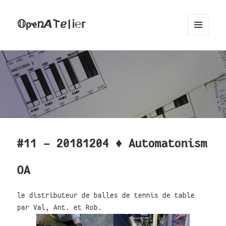
𝕆ρҽռ𝞐𐌕ℯ|Ꭵ℮ᴦ
MENU
AND
WIDGETS
#11 - 20181204 ♦ Automatonism
OA
le distributeur de balles de tennis de table
par Val, Ant. et Rob.