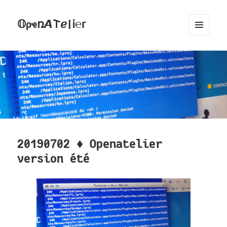
𝕆ρҽռ𝞐𐌕ℯ|Ꭵ℮ᴦ
MENU
AND
WIDGETS
20190702 ♦ Openatelier
version été