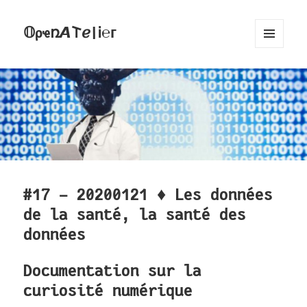
𝕆ρҽռ𝞐𐌕ℯ|Ꭵ℮ᴦ
MENU
AND
WIDGETS
#17 - 20200121 ♦ Les données
de la santé, la santé des
données
Documentation sur la
curiosité numérique