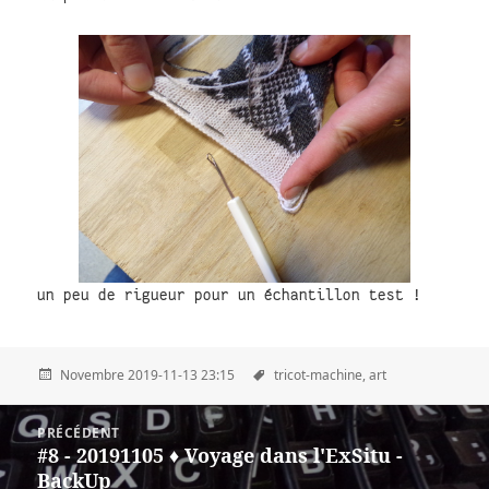
un peu de rigueur pour un échantillon test !
Novembre 2019-11-13 23:15
tricot-machine,
art
Post
PRÉCÉDENT
navigation
#8 - 20191105 ♦ Voyage dans l'ExSitu -
Précédent
BackUp