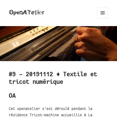
𝕆ρҽռ𝞐𐌕ℯ|Ꭵ℮ᴦ
MENU
AND
WIDGETS
#9 - 20191112 ♦ Textile et
tricot numérique
OA
Cet openatelier s'est déroulé pendant la
résidence Tricot-machine accueillie à La