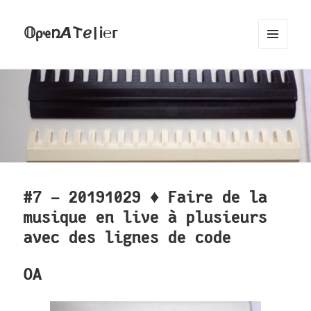
𝕆ρҽռ𝞐𐌕ℯ|Ꭵ℮ᴦ
MENU
AND
WIDGETS
#7 - 20191029 ♦ Faire de la
musique en live à plusieurs
avec des lignes de code
OA