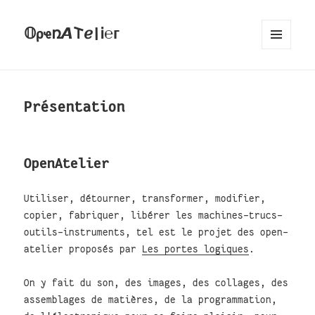
𝕆ρҽռ𝞐𐌕ℯ|Ꭵ℮ᴦ
MENU
AND
WIDGETS
Présentation
OpenAtelier
Utiliser, détourner, transformer, modifier,
copier, fabriquer, libérer les machines-trucs-
outils-instruments, tel est le projet des open-
atelier proposés par
Les portes logiques
.
On y fait du son, des images, des collages, des
assemblages de matières, de la programmation,