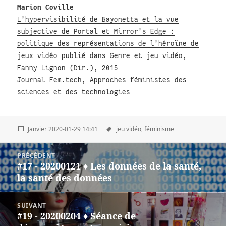
Marion Coville
L'hypervisibilité de Bayonetta et la vue
subjective de Portal et Mirror's Edge :
politique des représentations de l'héroïne de
jeux vidéo
publié dans Genre et jeu vidéo,
Fanny Lignon (Dir.), 2015
Journal
Fem.tech
, Approches féministes des
sciences et des technologies
Janvier 2020-01-29 14:41
jeu vidéo,
féminisme
Post
PRÉCÉDENT
navigation
#17 - 20200121 ♦ Les données de la santé,
Précédent
la santé des données
SUIVANT
#19 - 20200204 ♦ Séance de
Suivant