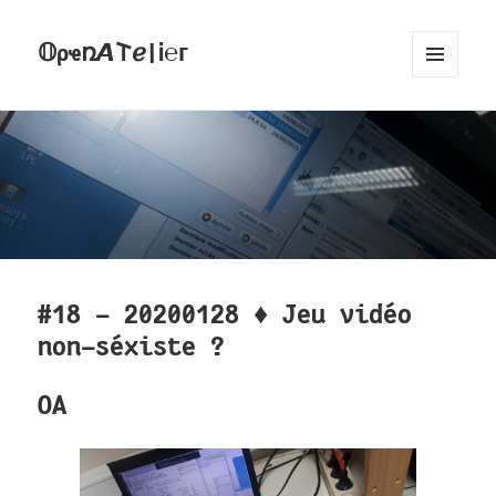
𝕆ρҽռ𝞐𐌕ℯ|Ꭵ℮ᴦ
MENU
AND
WIDGETS
#18 - 20200128 ♦ Jeu vidéo
non-séxiste ?
OA