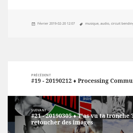
Février 2019-02-20 12:07
musique,
audio,
circuit bendin
Post
navigation
PRÉCÉDENT
#19 - 20190212 ♦ Processing Commu
Précédent
SUIVANT
#21 - 20190305 ♦ T'as vu ta tronche
Suivant
retoucher des images