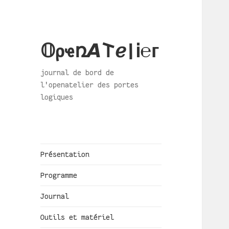
𝕆ρҽռ𝞐𐌕ℯ|Ꭵ℮ᴦ
journal de bord de
l'openatelier des portes
logiques
Présentation
Programme
Journal
Outils et matériel