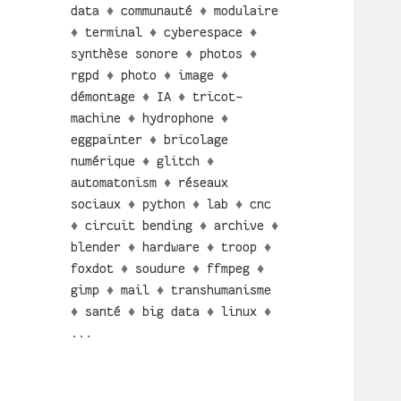
data
♦
communauté
♦
modulaire
♦
terminal
♦
cyberespace
♦
synthèse sonore
♦
photos
♦
rgpd
♦
photo
♦
image
♦
démontage
♦
IA
♦
tricot-
machine
♦
hydrophone
♦
eggpainter
♦
bricolage
numérique
♦
glitch
♦
automatonism
♦
réseaux
sociaux
♦
python
♦
lab
♦
cnc
♦
circuit bending
♦
archive
♦
blender
♦
hardware
♦
troop
♦
foxdot
♦
soudure
♦
ffmpeg
♦
gimp
♦
mail
♦
transhumanisme
♦
santé
♦
big data
♦
linux
♦
...