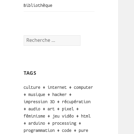
Bibliothèque
TAGS
culture
♦
internet
♦
computer
♦
musique
♦
hacker
♦
impression 3D
♦
récupération
♦
audio
♦
art
♦
pixel
♦
féminisme
♦
jeu vidéo
♦
html
♦
arduino
♦
processing
♦
programmation
♦
code
♦
pure