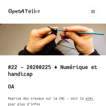
𝕆ρҽռ𝞐𐌕ℯ|Ꭵ℮ᴦ
MENU
AND
WIDGETS
#22 - 20200225 ♦ Numérique et
handicap
OA
Reprise des travaux sur la CNC - voir le
wiki
pour plus d'infos