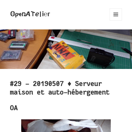
𝕆ρҽռ𝞐𐌕ℯ|Ꭵ℮ᴦ
MENU
AND
WIDGETS
#29 - 20190507 ♦ Serveur
maison et auto-hébergement
OA