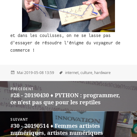
et dans les coulisses, on ne se lasse pas
d'essayer de résoudre l'énigme du voyageur de
commerce !
Mai 2019-05-08 13:59
internet,
culture,
hardware
Post
PRÉCÉDENT
navigation
#28 - 20190430 ♦ PYTHON : programmer,
Précédent
ce n'est pas que pour les reptiles
SUIVANT
#30 - 20190514 ♦ Femmes artistes
Suivant
numériques, artistes numériques