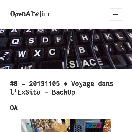
𝕆ρҽռ𝞐𐌕ℯ|Ꭵ℮ᴦ
MENU
AND
WIDGETS
#8 - 20191105 ♦ Voyage dans
l'ExSitu - BackUp
OA