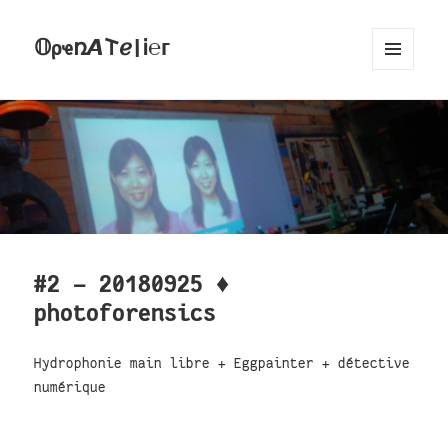
𝕆ρҽռ𝞐𐌕ℯ|Ꭵ℮ᴦ
MENU
AND
WIDGETS
#2 - 20180925 ♦
photoforensics
Hydrophonie main libre + Eggpainter + détective
numérique