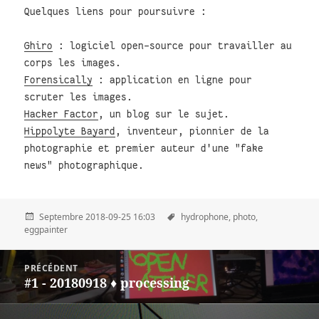
Quelques liens pour poursuivre :
Ghiro
: logiciel open-source pour travailler au
corps les images.
Forensically
: application en ligne pour
scruter les images.
Hacker Factor
, un blog sur le sujet.
Hippolyte Bayard
, inventeur, pionnier de la
photographie et premier auteur d'une "fake
news" photographique.
Septembre 2018-09-25 16:03
hydrophone,
photo,
eggpainter
Post
PRÉCÉDENT
navigation
#1 - 20180918 ♦ processing
Précédent