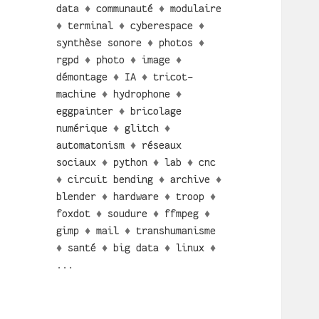
data
♦
communauté
♦
modulaire
♦
terminal
♦
cyberespace
♦
synthèse sonore
♦
photos
♦
rgpd
♦
photo
♦
image
♦
démontage
♦
IA
♦
tricot-
machine
♦
hydrophone
♦
eggpainter
♦
bricolage
numérique
♦
glitch
♦
automatonism
♦
réseaux
sociaux
♦
python
♦
lab
♦
cnc
♦
circuit bending
♦
archive
♦
blender
♦
hardware
♦
troop
♦
foxdot
♦
soudure
♦
ffmpeg
♦
gimp
♦
mail
♦
transhumanisme
♦
santé
♦
big data
♦
linux
♦
...