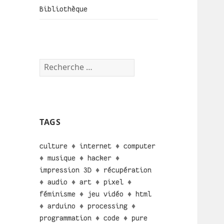
Bibliothèque
TAGS
culture
♦
internet
♦
computer
♦
musique
♦
hacker
♦
impression 3D
♦
récupération
♦
audio
♦
art
♦
pixel
♦
féminisme
♦
jeu vidéo
♦
html
♦
arduino
♦
processing
♦
programmation
♦
code
♦
pure