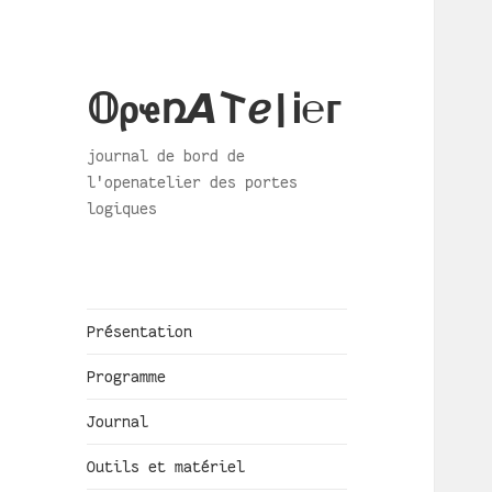
𝕆ρҽռ𝞐𐌕ℯ|Ꭵ℮ᴦ
journal de bord de
l'openatelier des portes
logiques
Présentation
Programme
Journal
Outils et matériel