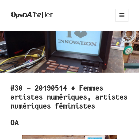
𝕆ρҽռ𝞐𐌕ℯ|Ꭵ℮ᴦ
MENU
AND
WIDGETS
#30 - 20190514 ♦ Femmes
artistes numériques, artistes
numériques féministes
OA