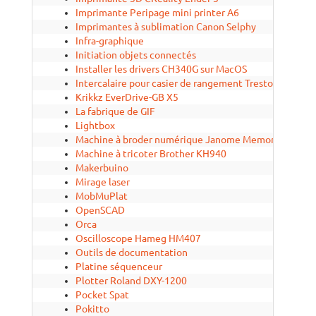
Imprimante Peripage mini printer A6
Imprimantes à sublimation Canon Selphy
Infra-graphique
Initiation objets connectés
Installer les drivers CH340G sur MacOS
Intercalaire pour casier de rangement Treston
Krikkz EverDrive-GB X5
La fabrique de GIF
Lightbox
Machine à broder numérique Janome Memory Craft 3
Machine à tricoter Brother KH940
Makerbuino
Mirage laser
MobMuPlat
OpenSCAD
Orca
Oscilloscope Hameg HM407
Outils de documentation
Platine séquenceur
Plotter Roland DXY-1200
Pocket Spat
Pokitto