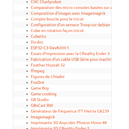
CNC Charlyrobot
Comparaison des micro consoles basées sur arduino
Composition d'images avec Imagemagick
Compte-boucle pour le tricot
Configuration d'un serveur Troop sur debian 10
Cube en rotation façon tricot
Cubetto
Do·doc
ESP32-C3-DevKitM-1
Essais d'impression avec la CReality Ender 3
Fabrication d'un cable USB Série pour machine à tricot
Feather Huzzah 32
ffmpeg
Figures de Chladni
FoxDot
Game Boy
Game cooking
GB Studio
GBxCart RW
Générateur de fréquence ITT Metrix GX239
Imagemagick
Imprimante 3D Anycubic Photon Mono 4K
Imprimante 3D CReality Ender 3